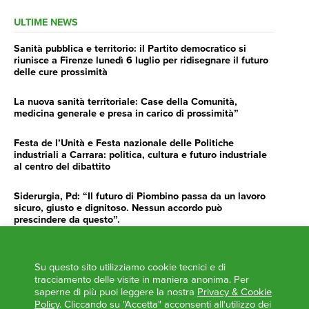
ULTIME NEWS
Sanità pubblica e territorio: il Partito democratico si
riunisce a Firenze lunedì 6 luglio per ridisegnare il futuro
delle cure prossimità
La nuova sanità territoriale: Case della Comunità,
medicina generale e presa in carico di prossimità”
Festa de l’Unità e Festa nazionale delle Politiche
industriali a Carrara: politica, cultura e futuro industriale
al centro del dibattito
Siderurgia, Pd: “Il futuro di Piombino passa da un lavoro
sicuro, giusto e dignitoso. Nessun accordo può
prescindere da questo”.
Siderurgia, Fossi, Giannoni Gentilini, Cento (Pd): “Servono
impegno e determinazione delle istituzioni”
Su questo sito utilizziamo cookie tecnici e di
tracciamento delle visite in maniera anonima. Per
AGENDA
saperne di più puoi leggere la nostra
Privacy & Cookie
Policy
. Cliccando su "Accetta" acconsenti all'utilizzo dei