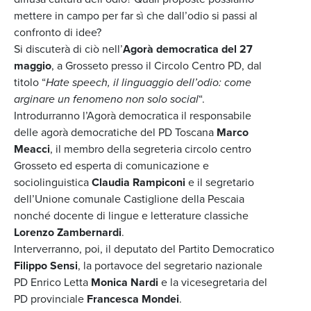
mettere in campo per far sì che dall’odio si passi al
confronto di idee?
Si discuterà di ciò nell’
Agorà democratica del 27
maggio
, a Grosseto presso il Circolo Centro PD, dal
titolo “
Hate speech, il linguaggio dell’odio: come
arginare un fenomeno non solo social
“.
Introdurranno l’Agorà democratica il responsabile
delle agorà democratiche del PD Toscana
Marco
Meacci
, il membro della s
egreteria circolo centro
Grosseto ed esperta di comunicazione e
sociolinguistica
Claudia Rampiconi
e il segretario
dell’Unione comunale Castiglione della Pescaia
nonché docente di lingue e letterature classiche
Lorenzo Zambernardi
.
Interverranno, poi, il d
eputato del Partito Democratico
Filippo Sensi
, la portavoce del segretario nazionale
PD Enrico Letta
Monica Nardi
e la vicesegretaria del
PD provinciale
Francesca Mondei
.