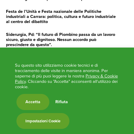
Festa de l’Unità e Festa nazionale delle Politiche
industriali a Carrara: politica, cultura e futuro industriale
al centro del dibattito
Siderurgia, Pd: “Il futuro di Piombino passa da un lavoro
sicuro, giusto e dignitoso. Nessun accordo può
prescindere da questo”.
Siderurgia, Fossi, Giannoni Gentilini, Cento (Pd): “Servono
impegno e determinazione delle istituzioni”
Su questo sito utilizziamo cookie tecnici e di
tracciamento delle visite in maniera anonima. Per
AGENDA
saperne di più puoi leggere la nostra
Privacy & Cookie
Policy
. Cliccando su "Accetta" acconsenti all'utilizzo dei
‘ANCORA UNA VOLTA LA TOSCANA TRACCIA LA
cookie.
ROTTA’
L’ITALIA BOCCIATA DALL’UE
Accetta
Rifiuta
Feste Unità in Toscana 2024
Zone Logistiche Semplificate – Un’occasione da cogliere
Impostazioni Cookie
Europa in Circolo. Venerdì primo incontro del Pd a
Viareggio