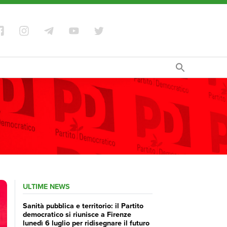
ULTIME NEWS
Sanità pubblica e territorio: il Partito
democratico si riunisce a Firenze
lunedì 6 luglio per ridisegnare il futuro