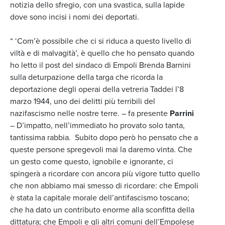
notizia dello sfregio, con una svastica, sulla lapide
dove sono incisi i nomi dei deportati.
“ ‘Com’è possibile che ci si riduca a questo livello di
viltà e di malvagità’, è quello che ho pensato quando
ho letto il post del sindaco di Empoli Brenda Barnini
sulla deturpazione della targa che ricorda la
deportazione degli operai della vetreria Taddei l’8
marzo 1944, uno dei delitti più terribili del
nazifascismo nelle nostre terre. – fa presente
Parrini
– D’impatto, nell’immediato ho provato solo tanta,
tantissima rabbia. Subito dopo però ho pensato che a
queste persone spregevoli mai la daremo vinta. Che
un gesto come questo, ignobile e ignorante, ci
spingerà a ricordare con ancora più vigore tutto quello
che non abbiamo mai smesso di ricordare: che Empoli
è stata la capitale morale dell’antifascismo toscano;
che ha dato un contributo enorme alla sconfitta della
dittatura; che Empoli e gli altri comuni dell’Empolese