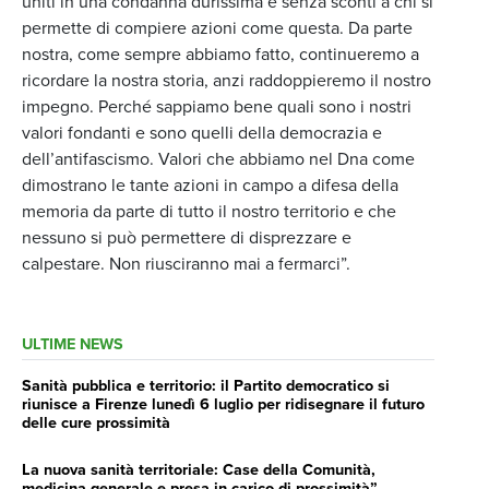
uniti in una condanna durissima e senza sconti a chi si
permette di compiere azioni come questa. Da parte
nostra, come sempre abbiamo fatto, continueremo a
ricordare la nostra storia, anzi raddoppieremo il nostro
impegno. Perché sappiamo bene quali sono i nostri
valori fondanti e sono quelli della democrazia e
dell’antifascismo. Valori che abbiamo nel Dna come
dimostrano le tante azioni in campo a difesa della
memoria da parte di tutto il nostro territorio e che
nessuno si può permettere di disprezzare e
calpestare. Non riusciranno mai a fermarci”.
ULTIME NEWS
Sanità pubblica e territorio: il Partito democratico si
riunisce a Firenze lunedì 6 luglio per ridisegnare il futuro
delle cure prossimità
La nuova sanità territoriale: Case della Comunità,
medicina generale e presa in carico di prossimità”