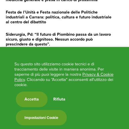
Festa de l’Unità e Festa nazionale delle Politiche
industriali a Carrara: politica, cultura e futuro industriale
al centro del dibattito
Siderurgia, Pd: “Il futuro di Piombino passa da un lavoro
sicuro, giusto e dignitoso. Nessun accordo può
prescindere da questo”.
Siderurgia, Fossi, Giannoni Gentilini, Cento (Pd): “Servono
impegno e determinazione delle istituzioni”
Su questo sito utilizziamo cookie tecnici e di
tracciamento delle visite in maniera anonima. Per
AGENDA
saperne di più puoi leggere la nostra
Privacy & Cookie
Policy
. Cliccando su "Accetta" acconsenti all'utilizzo dei
‘ANCORA UNA VOLTA LA TOSCANA TRACCIA LA
cookie.
ROTTA’
L’ITALIA BOCCIATA DALL’UE
Accetta
Rifiuta
Feste Unità in Toscana 2024
Zone Logistiche Semplificate – Un’occasione da cogliere
Impostazioni Cookie
Europa in Circolo. Venerdì primo incontro del Pd a
Viareggio