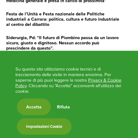
medicina generale e presa in carico di prossimità”
Festa de l’Unità e Festa nazionale delle Politiche
industriali a Carrara: politica, cultura e futuro industriale
al centro del dibattito
Siderurgia, Pd: “Il futuro di Piombino passa da un lavoro
sicuro, giusto e dignitoso. Nessun accordo può
prescindere da questo”.
Siderurgia, Fossi, Giannoni Gentilini, Cento (Pd): “Servono
impegno e determinazione delle istituzioni”
Su questo sito utilizziamo cookie tecnici e di
tracciamento delle visite in maniera anonima. Per
AGENDA
saperne di più puoi leggere la nostra
Privacy & Cookie
Policy
. Cliccando su "Accetta" acconsenti all'utilizzo dei
cookie.
‘ANCORA UNA VOLTA LA TOSCANA TRACCIA LA
ROTTA’
L’ITALIA BOCCIATA DALL’UE
Accetta
Rifiuta
Feste Unità in Toscana 2024
Zone Logistiche Semplificate – Un’occasione da cogliere
Impostazioni Cookie
Europa in Circolo. Venerdì primo incontro del Pd a
Viareggio