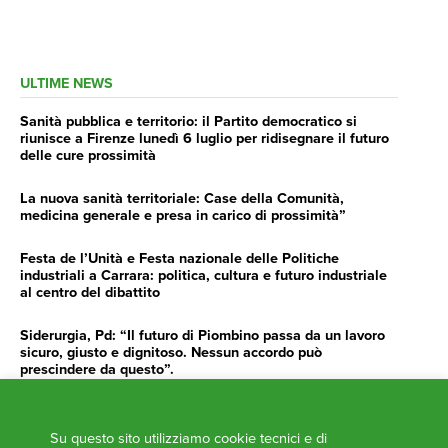
ULTIME NEWS
Sanità pubblica e territorio: il Partito democratico si
riunisce a Firenze lunedì 6 luglio per ridisegnare il futuro
delle cure prossimità
La nuova sanità territoriale: Case della Comunità,
medicina generale e presa in carico di prossimità”
Festa de l’Unità e Festa nazionale delle Politiche
industriali a Carrara: politica, cultura e futuro industriale
al centro del dibattito
Siderurgia, Pd: “Il futuro di Piombino passa da un lavoro
sicuro, giusto e dignitoso. Nessun accordo può
prescindere da questo”.
Siderurgia, Fossi, Giannoni Gentilini, Cento (Pd): “Servono
impegno e determinazione delle istituzioni”
Su questo sito utilizziamo cookie tecnici e di