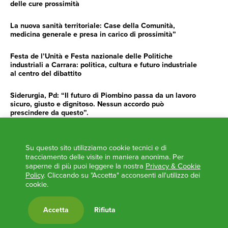
delle cure prossimità
La nuova sanità territoriale: Case della Comunità,
medicina generale e presa in carico di prossimità”
Festa de l’Unità e Festa nazionale delle Politiche
industriali a Carrara: politica, cultura e futuro industriale
al centro del dibattito
Siderurgia, Pd: “Il futuro di Piombino passa da un lavoro
sicuro, giusto e dignitoso. Nessun accordo può
prescindere da questo”.
Siderurgia, Fossi, Giannoni Gentilini, Cento (Pd): “Servono
impegno e determinazione delle istituzioni”
Su questo sito utilizziamo cookie tecnici e di
tracciamento delle visite in maniera anonima. Per
AGENDA
saperne di più puoi leggere la nostra
Privacy & Cookie
Policy
. Cliccando su "Accetta" acconsenti all'utilizzo dei
cookie.
‘ANCORA UNA VOLTA LA TOSCANA TRACCIA LA
ROTTA’
L’ITALIA BOCCIATA DALL’UE
Accetta
Rifiuta
Feste Unità in Toscana 2024