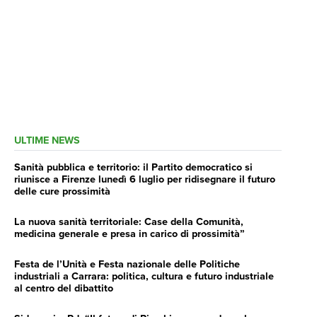
ULTIME NEWS
Sanità pubblica e territorio: il Partito democratico si
riunisce a Firenze lunedì 6 luglio per ridisegnare il futuro
delle cure prossimità
La nuova sanità territoriale: Case della Comunità,
medicina generale e presa in carico di prossimità”
Festa de l’Unità e Festa nazionale delle Politiche
industriali a Carrara: politica, cultura e futuro industriale
al centro del dibattito