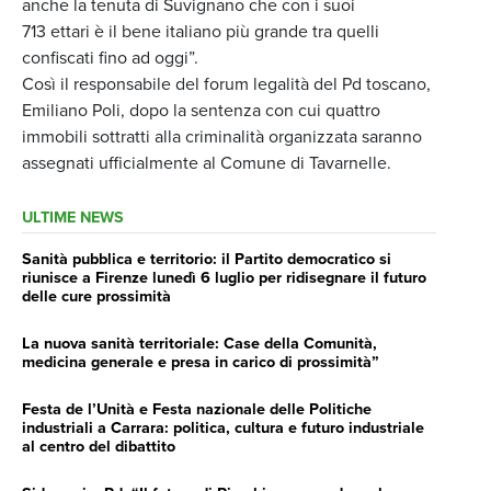
anche la tenuta di Suvignano che con i suoi
713 ettari è il bene italiano più grande tra quelli
confiscati fino ad oggi”.
Così il responsabile del forum legalità del Pd toscano,
Emiliano Poli, dopo la sentenza con cui quattro
immobili sottratti alla criminalità organizzata saranno
assegnati ufficialmente al Comune di Tavarnelle.
ULTIME NEWS
Sanità pubblica e territorio: il Partito democratico si
riunisce a Firenze lunedì 6 luglio per ridisegnare il futuro
delle cure prossimità
La nuova sanità territoriale: Case della Comunità,
medicina generale e presa in carico di prossimità”
Festa de l’Unità e Festa nazionale delle Politiche
industriali a Carrara: politica, cultura e futuro industriale
al centro del dibattito