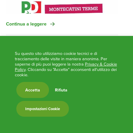
Continua a leggere
15 Settembre 2017
Alla Festa de L’Unità di Lamporecchio
Su questo sito utilizziamo cookie tecnici e di
tracciamento delle visite in maniera anonima. Per
stasera si parlerà di “Vaccini: numeri,
saperne di più puoi leggere la nostra
Privacy & Cookie
domande e perchè”.
Policy
. Cliccando su "Accetta" acconsenti all'utilizzo dei
cookie.
Accetta
Rifiuta
Continua a leggere
Impostazioni Cookie
12 Settembre 2017
Nicola Danti presenta “Sentiero stretto”