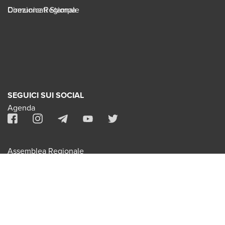
Direzione Regionale
Comunicati Stampa
SEGUICI SUI SOCIAL
Agenda
Assemblea Regionale
Contatti