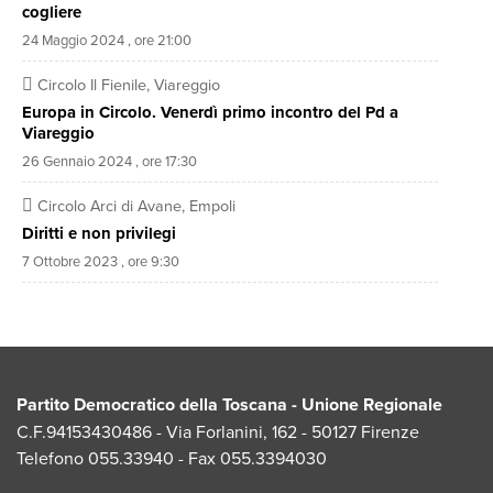
la
cogliere
disponibilità ad avviare un percorso programmatico per una
24 Maggio 2024 , ore 21:00
coalizione
di centro sinistra e convocheremo anche la segreteria
Circolo Il Fienile, Viareggio
regionale per
Europa in Circolo. Venerdì primo incontro del Pd a
stabilire assieme le tappe di questo percorso, mantenendo
Viareggio
lo spirito
26 Gennaio 2024 , ore 17:30
unitario con cui abbiamo operato negli ultimi mesi in cui
Circolo Arci di Avane, Empoli
abbiamo
Diritti e non privilegi
condiviso ogni passaggio.
7 Ottobre 2023 , ore 9:30
Partito Democratico della Toscana - Unione Regionale
C.F.94153430486 - Via Forlanini, 162 - 50127 Firenze
Telefono 055.33940 - Fax 055.3394030