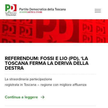
REFERENDUM: FOSSI E LIO (PD), ‘LA
TOSCANA FERMA LA DERIVA DELLA
DESTRA
La straordinaria partecipazione
registrata in Toscana – regione con migliore affluenza
insieme
all’Emilia-Romagna – conferma la forza di una comunità
Continua a leggere
democratica
viva, che sceglie di essere protagonista. Nelle piazze, nei