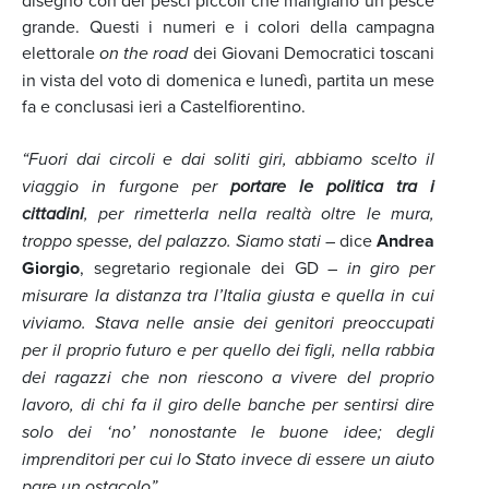
disegno con dei pesci piccoli che mangiano un pesce
grande. Questi i numeri e i colori della campagna
elettorale
on the road
dei Giovani Democratici toscani
in vista del voto di domenica e lunedì, partita un mese
fa e conclusasi ieri a Castelfiorentino.
“Fuori dai circoli e dai soliti giri, abbiamo scelto il
viaggio in furgone per
portare le politica tra i
cittadini
, per rimetterla nella realtà oltre le mura,
troppo spesse, del palazzo. Siamo stati
– dice
Andrea
Giorgio
, segretario regionale dei GD –
in giro per
misurare la distanza tra l’Italia giusta e quella in cui
viviamo. Stava nelle ansie dei genitori preoccupati
per il proprio futuro e per quello dei figli, nella rabbia
dei ragazzi che non riescono a vivere del proprio
lavoro, di chi fa il giro delle banche per sentirsi dire
solo dei ‘no’ nonostante le buone idee; degli
imprenditori per cui lo Stato invece di essere un aiuto
pare un ostacolo”.