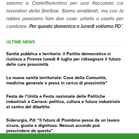
saremo a Castelfiorentino per una fiaccolata coi
lavoratori della Shelbox. Siamo arrabbiati, ma con la
rabbia possiamo fare due cose: urlarla o usarla per
cambiare.
Per questo domenica e lunedì votiamo PD
”.
ULTIME NEWS
Sanità pubblica e territorio: il Partito democratico si
riunisce a Firenze lunedì 6 luglio per ridisegnare il futuro
delle cure prossimità
La nuova sanità territoriale: Case della Comunità,
medicina generale e presa in carico di prossimità”
Festa de l’Unità e Festa nazionale delle Politiche
industriali a Carrara: politica, cultura e futuro industriale
al centro del dibattito
Siderurgia, Pd: “Il futuro di Piombino passa da un lavoro
sicuro, giusto e dignitoso. Nessun accordo può
prescindere da questo”.