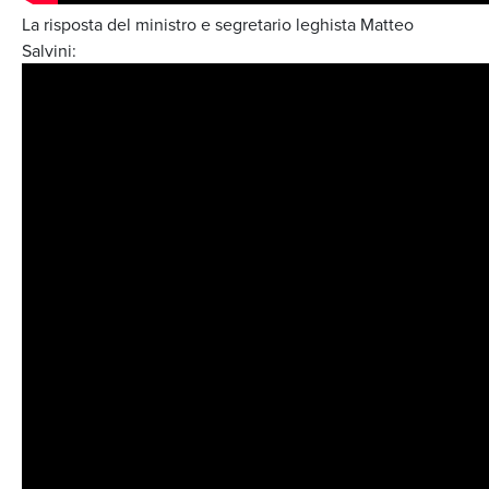
La risposta del ministro e segretario leghista Matteo
Salvini: