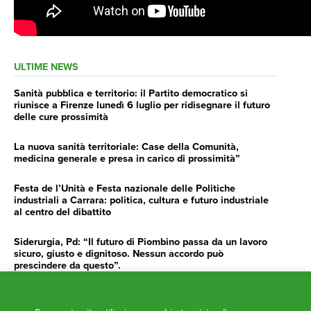
ULTIME NEWS
Sanità pubblica e territorio: il Partito democratico si
riunisce a Firenze lunedì 6 luglio per ridisegnare il futuro
delle cure prossimità
La nuova sanità territoriale: Case della Comunità,
medicina generale e presa in carico di prossimità”
Festa de l’Unità e Festa nazionale delle Politiche
industriali a Carrara: politica, cultura e futuro industriale
al centro del dibattito
Siderurgia, Pd: “Il futuro di Piombino passa da un lavoro
sicuro, giusto e dignitoso. Nessun accordo può
prescindere da questo”.
Siderurgia, Fossi, Giannoni Gentilini, Cento (Pd): “Servono
impegno e determinazione delle istituzioni”