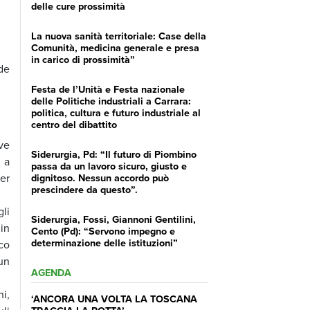
delle cure prossimità
La nuova sanità territoriale: Case della
Comunità, medicina generale e presa
in carico di prossimità”
de
Festa de l’Unità e Festa nazionale
delle Politiche industriali a Carrara:
politica, cultura e futuro industriale al
centro del dibattito
ve
Siderurgia, Pd: “Il futuro di Piombino
 a
passa da un lavoro sicuro, giusto e
er
dignitoso. Nessun accordo può
prescindere da questo”.
li
Siderurgia, Fossi, Giannoni Gentilini,
in
Cento (Pd): “Servono impegno e
determinazione delle istituzioni”
ico
un
AGENDA
i,
‘ANCORA UNA VOLTA LA TOSCANA