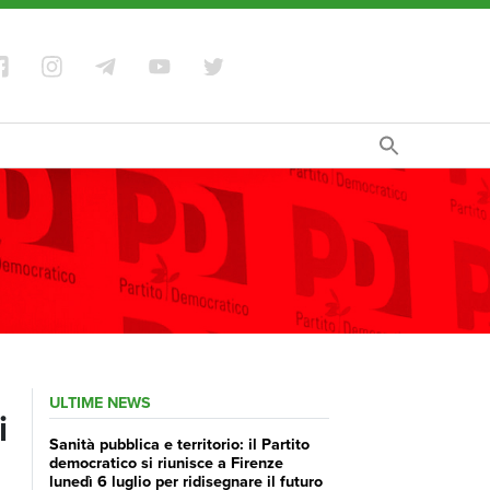
ULTIME NEWS
i
Sanità pubblica e territorio: il Partito
democratico si riunisce a Firenze
lunedì 6 luglio per ridisegnare il futuro