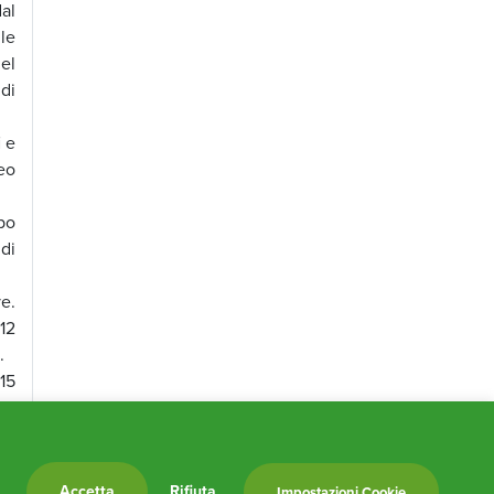
al
le
el
di
i
e
eo
bo
di
ve.
12
.
15
asa
eo
Accetta
Rifiuta
Impostazioni Cookie