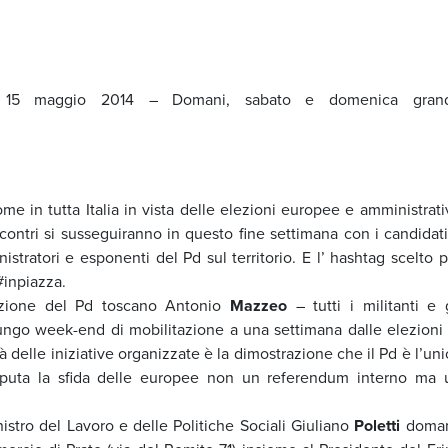
, 15 maggio 2014 – Domani, sabato e domenica gran
e in tutta Italia in vista delle elezioni europee e amministrati
ontri si susseguiranno in questo fine settimana con i candidati
ratori e esponenti del Pd sul territorio. E l’ hashtag scelto p
#inpiazza.
azione del Pd toscano Antonio
Mazzeo
– tutti i militanti e g
ungo week-end di mobilitazione a una settimana dalle elezioni 
 delle iniziative organizzate è la dimostrazione che il Pd è l’un
 reputa la sfida delle europee non un referendum interno ma 
nistro del Lavoro e delle Politiche Sociali Giuliano
Poletti
doman