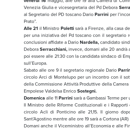
venerdì 16
maggio, alle ore 19 alla Camera di Comme
Venezia Giulia e vicesegretaria del Pd Debora
Serra
al Segretario del PD toscano Dario
Parrini
per l’inco
Prato”.
Alle 21
il Ministro
Poletti
sarà a Firenze, alla casa de
per una iniziativa del Pd toscano con il segretario
conclusioni affidate a Dario
Nardella,
candidato sind
Debora
Serracchiani,
invece, domani alle 20 andrà a
poi essere alle 21:30 con la candidata sindaco di E
sull’Europa.
Sabato alle ore 9 il segretario regionale Dario
Parrin
circolo Arci di Montelupo per un incontro con il so
della Commissione Attività Produttive della Camer
Empolese Valdelsa Enrico
Sostegni.
Domenica
alle 11
Parrini
sarà a Gambassi Terme per u
Il Ministro delle Riforme Costituzionali e i Rapport
circolo Acli di Ponticino alle 21,15. Il giorno do
Sant’Agostino mentre alle ore 19 sarà a Cortona (AR)
Domani anche il Viceministro all’Economia e alle F