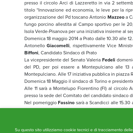
presso il circolo Arci di Lazzeretto in via 2 sett
titolo “Innovazione ed economia, le leve per la ripr
organizzazione del Pd toscano Antonio
Mazzeo
a Ca
fungo porcino allestita al Campo sportivo per le 20,
Isola Verde-Pisanova per una iniziativa insieme al 
Domenica 18 maggio 2014 a Prato dalle 10.30 alle 12.
Antonello
Giacomelli
, rispettivamente Vice Minist
Biffoni
, Candidato Sindaco di Prato
La vicepresidente del Senato Valeria
Fedeli
domenica
del PD, per poi essere a Montepulciano alle 13 a
Montepulciano. Alle 17 iniziativa pubblica in piazza 
Domenica 18 Maggio il sindaco di Torino e president
Alle 11 sarà a Montelupo Fiorentino (FI) al circolo A
presso la sede del Comitato del candidato sindaco di 
Nel pomeriggio
Fassino
sarà a Scandicci alle 15.30 
alla Casa del Popolo a Casellina, Piazza Di Vittorio,
del Popolo di Querceto in Via Napoli.
Alle 18.15 ultima tappa della giornata a Prato con 
Su questo sito utilizziamo cookie tecnici e di tracciamento dell
Biffoni
del tema della riconversione delle città industr