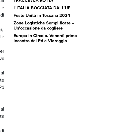
li
TRACCIA LA ROTTA’
,
e
L’ITALIA BOCCIATA DALL’UE
 di
Feste Unità in Toscana 2024
Zone Logistiche Semplificate –
Un’occasione da cogliere
5),
Europa in Circolo. Venerdì primo
le
incontro del Pd a Viareggio
er
va
al
te
 Pd
al
za
idi