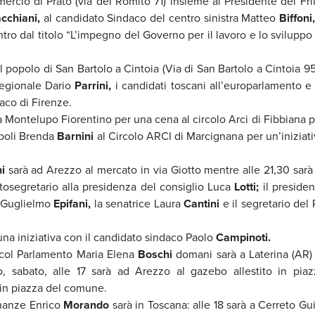
rcio di Prato (via del Romito 71) insieme al Presidente del Friu
cchiani,
al candidato Sindaco del centro sinistra Matteo
Biffoni
ntro dal titolo “L’impegno del Governo per il lavoro e lo sviluppo
l popolo di San Bartolo a Cintoia (Via di San Bartolo a Cintoia 9
 regionale Dario
Parrini,
i candidati toscani all’europarlamento e 
aco di Firenze.
 Montelupo Fiorentino per una cena al circolo Arci di Fibbiana p
mpoli Brenda
Barnini
al Circolo ARCI di Marcignana per un’iniziati
i
sarà ad Arezzo al mercato in via Giotto mentre alle 21,30 sarà 
ttosegretario alla presidenza del consiglio Luca
Lotti;
il presiden
a Guglielmo
Epifani,
la senatrice Laura
Cantini
e il segretario del
na iniziativa con il candidato sindaco Paolo
Campinoti.
i col Parlamento Maria Elena
Boschi
domani sarà a Laterina (AR) 
po, sabato, alle 17 sarà ad Arezzo al gazebo allestito in piaz
 in piazza del comune.
inanze Enrico
Morando
sarà in Toscana: alle 18 sarà a Cerreto Gu