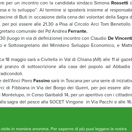
embre per un incontro con la candidata sindaco Simona
Rossetti
d
esa e lo sviluppo”. Al termine si sposterà insieme al responsabi
scine di Buti in occasione della cena dei volontari della Sagra d
 per poi essere alle 21,30 a Pisa al Circolo Arci Tom Benetollo 
segretario comunale del Pd Andrea
Ferrante.
30 (luogo in via di definizione) incontro con Claudio
De Vincent
ro e Sottosegretario del Ministero Sviluppo Economico, e Matt
 18 maggio sarà a Civitella in Val di Chiana (AR) alle 11 al gaze
l pranzo di sottoscrizione alla casa del popolo ad Abbadia 
Radicondoli.
e dell’Anci Piero
Fassino
sarà in Toscana per una serie di iniziati
rci di Fibbiana in Via del Borgo dei Guerri, per poi essere alle 
Montelupo, in Corso Garibaldi 14, per un aperitivo con i cittadini
alla sagra del pesce alla SOCET Vingone in Via Pacchi e alle 16.
 per poi spostarsi a Sesto Fiorentino dove alle 17.15 sarà alla C
iniziativa pubblica in Piazza delle Bigonge per parlare con Matt
e visite in maniera anonima. Per saperne di più puoi leggere la nostra
iali.