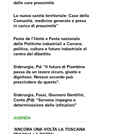
delle cure prossimità
La nuova sanità territoriale: Case della
Comunità, medicina generale e presa
in carico di prossimità”
Festa de l’Unità e Festa nazionale
delle Politiche industriali a Carrara:
politica, cultura e futuro industriale al
centro del dibattito
Siderurgia, Pd: “Il futuro di Piombino
passa da un lavoro sicuro, giusto e
dignitoso. Nessun accordo può
prescindere da questo”.
Siderurgia, Fossi, Giannoni Gentilini,
Cento (Pd): “Servono impegno e
determinazione delle istituzioni”
AGENDA
‘ANCORA UNA VOLTA LA TOSCANA