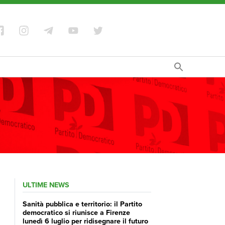
ULTIME NEWS
Sanità pubblica e territorio: il Partito
democratico si riunisce a Firenze
lunedì 6 luglio per ridisegnare il futuro