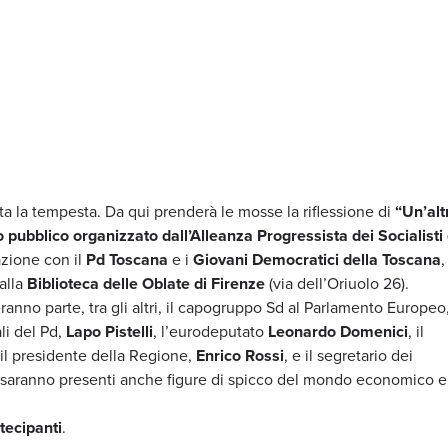
ta la tempesta. Da qui prenderà le mosse la riflessione di
“Un’alt
 pubblico organizzato dall’Alleanza Progressista dei Socialisti
azione con il
Pd Toscana
e i
Giovani Democratici della Toscana
,
alla
Biblioteca delle Oblate di Firenze
(via dell’Oriuolo 26).
deranno parte, tra gli altri, il capogruppo Sd al Parlamento Europeo
li del Pd,
Lapo Pistelli
, l’eurodeputato
Leonardo Domenici
, il
 il presidente della Regione,
Enrico Rossi
, e il segretario dei
ri, saranno presenti anche figure di spicco del mondo economico e
tecipanti
.