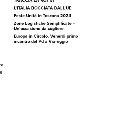
TRACCIA LA ROTTA’
L’ITALIA BOCCIATA DALL’UE
Feste Unità in Toscana 2024
Zone Logistiche Semplificate –
Un’occasione da cogliere
Europa in Circolo. Venerdì primo
incontro del Pd a Viareggio
ra
 e
,