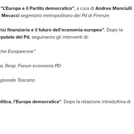
o
“L’Europa e il Partito democratico”
, a cura di
Andrea Manciulli
o Mecacci
segretario metropolitano del Pd di Firenze
.
risi finanziaria e il futuro dell’economia europea”
. Dopo la
putato del Pd
, seguiranno gli interventi di:
uche Europeenne”
ma, Resp. Forum economia PD
egionale Toscana
litica, l’Europa democratica”
. Dopo la relazione introduttiva di