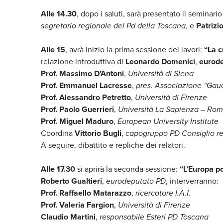
Alle 14.30
, dopo i saluti, sarà presentato il seminari
segretario regionale del Pd della Toscana
, e
Patrizi
Alle 15
, avrà inizio la prima sessione dei lavori:
“La c
relazione introduttiva di
Leonardo Domenici
,
eurode
Prof. Massimo D’Antoni
,
Università di Siena
Prof. Emmanuel Lacresse
,
pres. Associazione “Ga
Prof. Alessandro Petretto
,
Università di Firenze
Prof. Paolo Guerrieri
,
Università La Sapienza – Ro
Prof. Miguel Maduro
,
European University Institute
Coordina
Vittorio Bugli
,
capogruppo PD Consiglio r
A seguire, dibattito e repliche dei relatori.
Alle 17.30
si aprirà la seconda sessione:
“
L’Europa po
Roberto Gualtieri
,
eurodeputato PD
, interverranno:
Prof. Raffaello Matarazzo
,
ricercatore I.A.I.
Prof. Valeria Fargion
,
Università di Firenze
Claudio Martini
,
responsabile Esteri PD Toscana