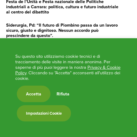
Festa de l’Unità e Festa nazionale delle Politiche
industriali a Carrara: politica, cultura e futuro industriale
al centro del dibattito
Siderurgia, Pd: “Il futuro di Piombino passa da un lavoro
sicuro, giusto e dignitoso. Nessun accordo può
prescindere da questo”.
Siderurgia, Fossi, Giannoni Gentilini, Cento (Pd): “Servono
impegno e determinazione delle istituzioni”
Su questo sito utilizziamo cookie tecnici e di
tracciamento delle visite in maniera anonima. Per
AGENDA
saperne di più puoi leggere la nostra
Privacy & Cookie
Policy
. Cliccando su "Accetta" acconsenti all'utilizzo dei
cookie.
‘ANCORA UNA VOLTA LA TOSCANA TRACCIA LA
ROTTA’
L’ITALIA BOCCIATA DALL’UE
Accetta
Rifiuta
Feste Unità in Toscana 2024
Zone Logistiche Semplificate – Un’occasione da cogliere
Impostazioni Cookie
Europa in Circolo. Venerdì primo incontro del Pd a
Viareggio