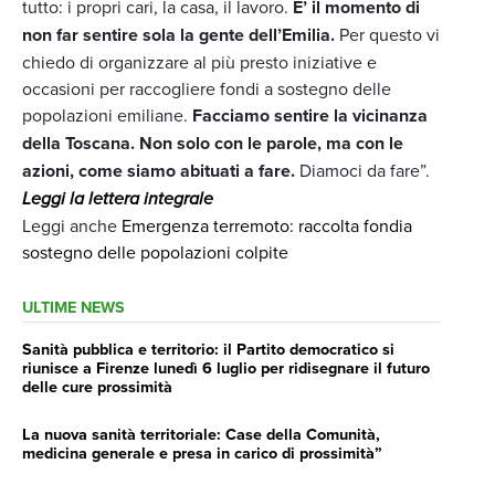
tutto: i propri cari, la casa, il lavoro.
E’ il momento di
non far sentire sola la gente dell’Emilia.
Per questo vi
chiedo di organizzare al più presto iniziative e
occasioni per raccogliere fondi a sostegno delle
popolazioni emiliane.
Facciamo sentire la vicinanza
della Toscana. Non solo con le parole, ma con le
azioni, come siamo abituati a fare.
Diamoci da fare”.
Leggi la lettera integrale
Leggi anche
Emergenza terremoto: raccolta fondi
a
sostegno delle popolazioni colpite
ULTIME NEWS
Sanità pubblica e territorio: il Partito democratico si
riunisce a Firenze lunedì 6 luglio per ridisegnare il futuro
delle cure prossimità
La nuova sanità territoriale: Case della Comunità,
medicina generale e presa in carico di prossimità”