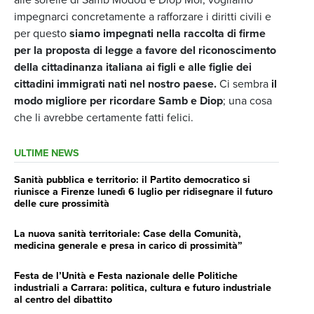
impegnarci concretamente a rafforzare i diritti civili e
per questo
siamo impegnati nella raccolta di firme
per la proposta di legge a favore del riconoscimento
della cittadinanza italiana ai figli e alle figlie dei
cittadini immigrati nati nel nostro paese.
Ci sembra
il
modo migliore per ricordare Samb e Diop
; una cosa
che li avrebbe certamente fatti felici.
ULTIME NEWS
Sanità pubblica e territorio: il Partito democratico si
riunisce a Firenze lunedì 6 luglio per ridisegnare il futuro
delle cure prossimità
La nuova sanità territoriale: Case della Comunità,
medicina generale e presa in carico di prossimità”
Festa de l’Unità e Festa nazionale delle Politiche
industriali a Carrara: politica, cultura e futuro industriale
al centro del dibattito