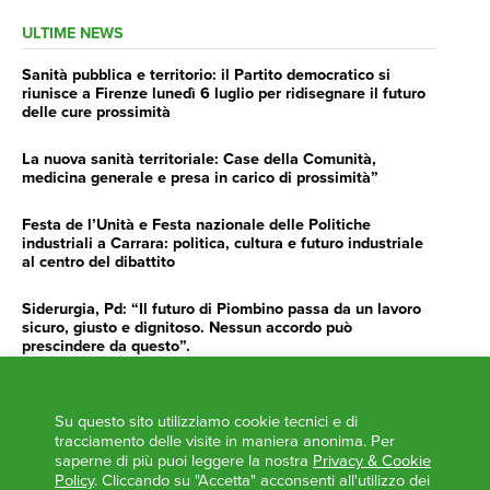
ULTIME NEWS
Sanità pubblica e territorio: il Partito democratico si
riunisce a Firenze lunedì 6 luglio per ridisegnare il futuro
delle cure prossimità
La nuova sanità territoriale: Case della Comunità,
medicina generale e presa in carico di prossimità”
Festa de l’Unità e Festa nazionale delle Politiche
industriali a Carrara: politica, cultura e futuro industriale
al centro del dibattito
Siderurgia, Pd: “Il futuro di Piombino passa da un lavoro
sicuro, giusto e dignitoso. Nessun accordo può
prescindere da questo”.
Siderurgia, Fossi, Giannoni Gentilini, Cento (Pd): “Servono
impegno e determinazione delle istituzioni”
Su questo sito utilizziamo cookie tecnici e di
tracciamento delle visite in maniera anonima. Per
AGENDA
saperne di più puoi leggere la nostra
Privacy & Cookie
Policy
. Cliccando su "Accetta" acconsenti all'utilizzo dei