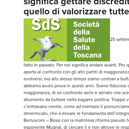
significa gettare discredi
quello di valorizzare tutt
25 settem
fatto in passato. Per noi significa andare avanti. Per 
aperta al confronto con gli altri partiti di maggior
evolversi; ma allo stesso tempo siamo contrari a butta
abbiamo avuto prova in questi anni. Siamo fiduciosi d
maggioranza, di un confronto serio e serrato che sce
strumento da buttare nella bagarre politica. Troppe v
c’entravano niente, come ad esempio il pronunciament
dimenticato, che a minare le fondamenta dell’integra
Berlusconi – Bossi con la malintesa riforma pseudo fe
esponente Mugnai, di cercare lì e non altrove le resp