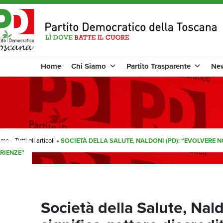
Home
Chi Siamo
Partito Trasparente
Ne
ome
»
Tutti gli articoli
»
SOCIETÀ DELLA SALUTE, NALDONI (PD): “EVOLVERE N
RIENZE”
Società della Salute, Nal