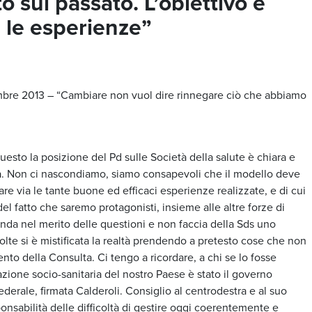
to sul passato. L’obiettivo è
e le esperienze”
bre 2013 – “Cambiare non vuol dire rinnegare ciò che abbiamo
questo la posizione del Pd sulle Società della salute è chiara e
anza. Non ci nascondiamo, siamo consapevoli che il modello deve
re via le tante buone ed efficaci esperienze realizzate, e di cui
el fatto che saremo protagonisti, insieme alle altre forze di
nda nel merito delle questioni e non faccia della Sds uno
olte si è mistificata la realtà prendendo a pretesto cose che non
o della Consulta. Ci tengo a ricordare, a chi se lo fosse
zione socio-sanitaria del nostro Paese è stato il governo
derale, firmata Calderoli. Consiglio al centrodestra e al suo
onsabilità delle difficoltà di gestire oggi coerentemente e