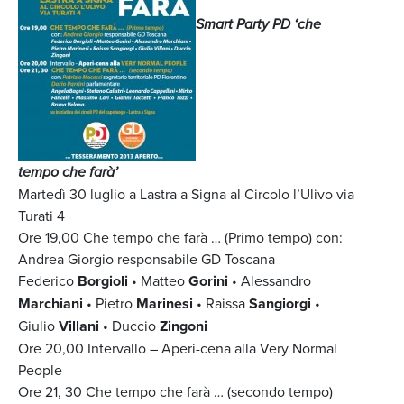
Smart Party PD ‘che
tempo che farà’
Martedì 30 luglio a Lastra a Signa al Circolo l’Ulivo via
Turati 4
Ore 19,00 Che tempo che farà … (Primo tempo) con:
Andrea Giorgio responsabile GD Toscana
Federico
Borgioli
• Matteo
Gorini
• Alessandro
Marchiani
• Pietro
Marinesi
• Raissa
Sangiorgi
•
Giulio
Villani
• Duccio
Zingoni
Ore 20,00 Intervallo – Aperi-cena alla Very Normal
People
Ore 21, 30 Che tempo che farà … (secondo tempo)