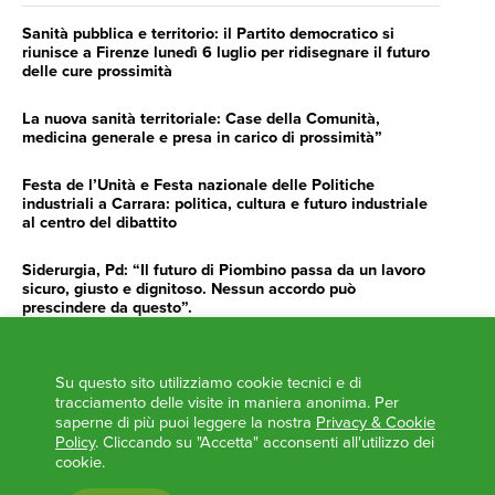
Sanità pubblica e territorio: il Partito democratico si
riunisce a Firenze lunedì 6 luglio per ridisegnare il futuro
delle cure prossimità
La nuova sanità territoriale: Case della Comunità,
medicina generale e presa in carico di prossimità”
Festa de l’Unità e Festa nazionale delle Politiche
industriali a Carrara: politica, cultura e futuro industriale
al centro del dibattito
Siderurgia, Pd: “Il futuro di Piombino passa da un lavoro
sicuro, giusto e dignitoso. Nessun accordo può
prescindere da questo”.
Siderurgia, Fossi, Giannoni Gentilini, Cento (Pd): “Servono
impegno e determinazione delle istituzioni”
Su questo sito utilizziamo cookie tecnici e di
tracciamento delle visite in maniera anonima. Per
AGENDA
saperne di più puoi leggere la nostra
Privacy & Cookie
Policy
. Cliccando su "Accetta" acconsenti all'utilizzo dei
cookie.
‘ANCORA UNA VOLTA LA TOSCANA TRACCIA LA
ROTTA’