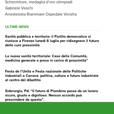
Schermitore, medaglia d’oro olimpiadi
Gabriele Veschi
Anestesista Rianimare Ospedale Versilia
ULTIME NEWS
Sanità pubblica e territorio: il Partito democratico si
riunisce a Firenze lunedì 6 luglio per ridisegnare il futuro
delle cure prossimità
La nuova sanità territoriale: Case della Comunità,
medicina generale e presa in carico di prossimità”
Festa de l’Unità e Festa nazionale delle Politiche
industriali a Carrara: politica, cultura e futuro industriale
al centro del dibattito
Siderurgia, Pd: “Il futuro di Piombino passa da un lavoro
sicuro, giusto e dignitoso. Nessun accordo può
prescindere da questo”.
Siderurgia, Fossi, Giannoni Gentilini, Cento (Pd): “Servono