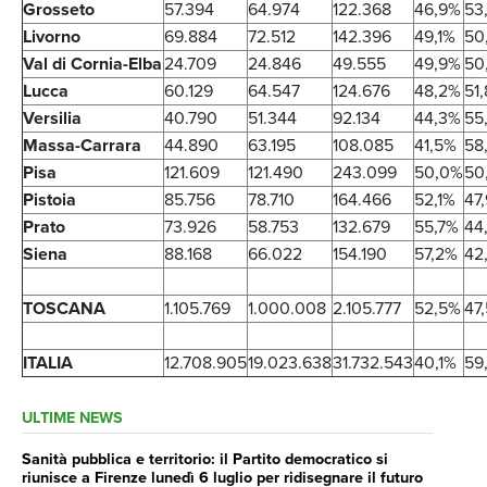
Grosseto
57.394
64.974
122.368
46,9%
53
Livorno
69.884
72.512
142.396
49,1%
50
Val di Cornia-Elba
24.709
24.846
49.555
49,9%
50
Lucca
60.129
64.547
124.676
48,2%
51
Versilia
40.790
51.344
92.134
44,3%
55
Massa-Carrara
44.890
63.195
108.085
41,5%
58
Pisa
121.609
121.490
243.099
50,0%
50
Pistoia
85.756
78.710
164.466
52,1%
47
Prato
73.926
58.753
132.679
55,7%
44
Siena
88.168
66.022
154.190
57,2%
42
TOSCANA
1.105.769
1.000.008
2.105.777
52,5%
47
ITALIA
12.708.905
19.023.638
31.732.543
40,1%
59
ULTIME NEWS
Sanità pubblica e territorio: il Partito democratico si
riunisce a Firenze lunedì 6 luglio per ridisegnare il futuro