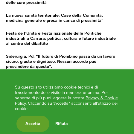
delle cure prossimità
La nuova sanità territoriale: Case della Comunità,
medicina generale e presa in carico di prossimità”
Festa de l’Unità e Festa nazionale delle Politiche
industriali a Carrara: politica, cultura e futuro industriale
al centro del dibattito
Siderurgia, Pd: “Il futuro di Piombino passa da un lavoro
sicuro, giusto e dignitoso. Nessun accordo può
prescindere da questo”.
Siderurgia, Fossi, Giannoni Gentilini, Cento (Pd): “Servono
impegno e determinazione delle istituzioni”
Su questo sito utilizziamo cookie tecnici e di
tracciamento delle visite in maniera anonima. Per
AGENDA
saperne di più puoi leggere la nostra
Privacy & Cookie
Policy
. Cliccando su "Accetta" acconsenti all'utilizzo dei
‘ANCORA UNA VOLTA LA TOSCANA TRACCIA LA
cookie.
ROTTA’
L’ITALIA BOCCIATA DALL’UE
Accetta
Rifiuta
Feste Unità in Toscana 2024