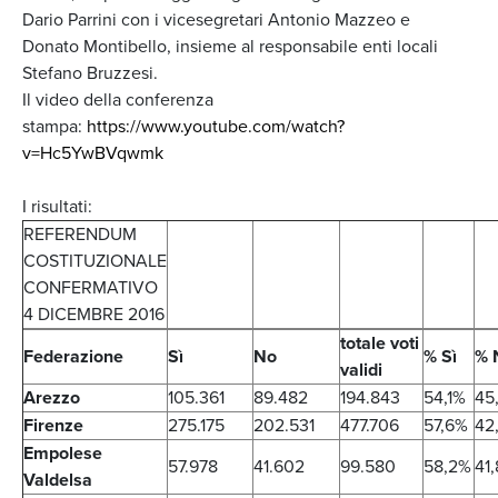
Dario Parrini con i vicesegretari Antonio Mazzeo e
Donato Montibello, insieme al responsabile enti locali
Stefano Bruzzesi.
Il video della conferenza
stampa:
https://www.youtube.com/watch?
v=Hc5YwBVqwmk
I risultati:
REFERENDUM
COSTITUZIONALE
CONFERMATIVO
4 DICEMBRE 2016
totale voti
Federazione
Sì
No
% Sì
% 
validi
Arezzo
105.361
89.482
194.843
54,1%
45
Firenze
275.175
202.531
477.706
57,6%
42
Empolese
57.978
41.602
99.580
58,2%
41
Valdelsa