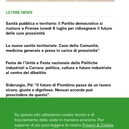
ULTIME NEWS
Sanità pubblica e territorio: il Partito democratico si
riunisce a Firenze lunedì 6 luglio per ridisegnare il futuro
delle cure prossimità
La nuova sanità territoriale: Case della Comunità,
medicina generale e presa in carico di prossimità”
Festa de l’Unità e Festa nazionale delle Politiche
industriali a Carrara: politica, cultura e futuro industriale
al centro del dibattito
Siderurgia, Pd: “Il futuro di Piombino passa da un lavoro
sicuro, giusto e dignitoso. Nessun accordo può
prescindere da questo”.
Siderurgia, Fossi, Giannoni Gentilini, Cento (Pd): “Servono
impegno e determinazione delle istituzioni”
Su questo sito utilizziamo cookie tecnici e di
tracciamento delle visite in maniera anonima. Per
AGENDA
saperne di più puoi leggere la nostra
Privacy & Cookie