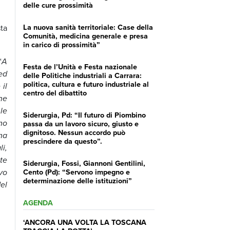
delle cure prossimità
La nuova sanità territoriale: Case della
ta
Comunità, medicina generale e presa
in carico di prossimità”
“
A
Festa de l’Unità e Festa nazionale
ed
delle Politiche industriali a Carrara:
politica, cultura e futuro industriale al
il
centro del dibattito
he
le
Siderurgia, Pd: “Il futuro di Piombino
mo
passa da un lavoro sicuro, giusto e
dignitoso. Nessun accordo può
ma
prescindere da questo”.
i,
ste
Siderurgia, Fossi, Giannoni Gentilini,
vo
Cento (Pd): “Servono impegno e
determinazione delle istituzioni”
el
AGENDA
‘ANCORA UNA VOLTA LA TOSCANA