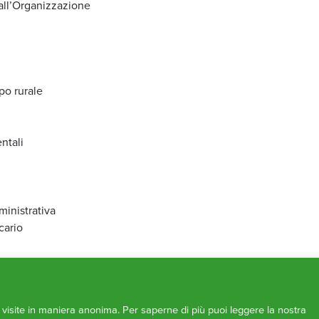
all’Organizzazione
po rurale
ntali
ministrativa
cario
mma
e cooperazione
e visite in maniera anonima. Per saperne di più puoi leggere la nostra
stica ed energia