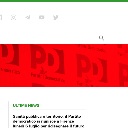
ULTIME NEWS
Sanità pubblica e territorio: il Partito
democratico si riunisce a Firenze
lunedì 6 luglio per ridisegnare il futuro