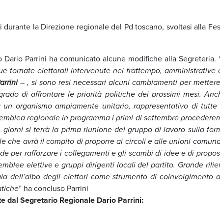
 durante la Direzione regionale del Pd toscano, svoltasi alla Fes
rio Dario Parrini ha comunicato alcune modifiche alla Segreteria. 
 tornate elettorali intervenute nel frattempo, amministrative 
arrini
– , si sono resi necessari alcuni cambiamenti per mettere 
ado di affrontare le priorità politiche dei prossimi mesi. Anc
a un organismo ampiamente unitario, rappresentativo di tutte 
Assemblea regionale in programma i primi di settembre procedere
giorni si terrà la prima riunione del gruppo di lavoro sulla for
 che avrà il compito di proporre ai circoli e alle unioni comunal
ende per rafforzare i collegamenti e gli scambi di idee e di propo
blee elettive e gruppi dirigenti locali del partito. Grande rilie
la dell’albo degli elettori come strumento di coinvolgimento d
atiche
” ha concluso Parrini
ite dal Segretario Regionale Dario Parrini: