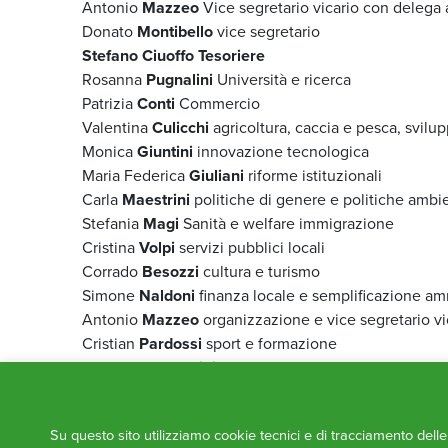
Antonio
Mazzeo
Vice segretario vicario con delega 
Donato
Montibello
vice segretario
Stefano Ciuoffo Tesoriere
Rosanna
Pugnalini
Università e ricerca
Patrizia
Conti
Commercio
Valentina
Culicchi
agricoltura, caccia e pesca, svilup
Monica
Giuntini
innovazione tecnologica
Maria Federica
Giuliani
riforme istituzionali
Carla
Maestrini
politiche di genere e politiche ambie
Stefania
Magi
Sanità e welfare immigrazione
Cristina
Volpi
servizi pubblici locali
Corrado
Besozzi
cultura e turismo
Simone
Naldoni
finanza locale e semplificazione am
Antonio
Mazzeo
organizzazione e vice segretario vi
Cristian
Pardossi
sport e formazione
Riccardo
Nocentini
scuola e attuazione del progra
Stefano
Bruzzesi
enti locali
Massimiliano
Sonetti
industria, artigianato, credito 
Su questo sito utilizziamo cookie tecnici e di tracciamento dell
Carmine
Zappacosta
infrastrutture, trasporti, urbani