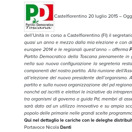
Castelfiorentino 20 luglio 2015 – Oggi
dell’Unità in corso a Castelfiorentino (FI) il segreta
quasi un anno e mezzo dalla mia elezione e con due
europee 2014 e le regionali quest’anno – afferma
P
Partito Democratico della Toscana pienamente in gr
nella sua nuova configurazione la segreteria rest
componenti del nostro partito. Alla riunione dell’
all’elezione del nuovo presidente dell’organismo. A 
partito e sulla nuova organizzazione del pd regionale
nonché ad iscritti e elettori le iniziative da intrapr
tra organismi di governo a guida Pd, membri di assem
sarà dato ad un utilizzo innovativo e su ampia sca
popolo delle primarie nelle grandi scelte programm
Qui nel dettaglio le cariche con le deleghe distribu
Portavoce Nicola
Danti