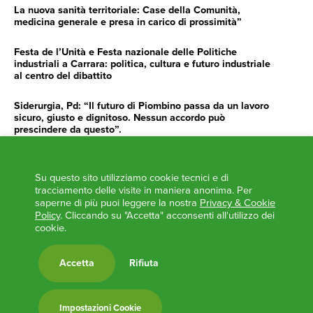
La nuova sanità territoriale: Case della Comunità,
medicina generale e presa in carico di prossimità”
Festa de l’Unità e Festa nazionale delle Politiche
industriali a Carrara: politica, cultura e futuro industriale
al centro del dibattito
Siderurgia, Pd: “Il futuro di Piombino passa da un lavoro
sicuro, giusto e dignitoso. Nessun accordo può
prescindere da questo”.
Siderurgia, Fossi, Giannoni Gentilini, Cento (Pd): “Servono
impegno e determinazione delle istituzioni”
Su questo sito utilizziamo cookie tecnici e di
tracciamento delle visite in maniera anonima. Per
AGENDA
saperne di più puoi leggere la nostra
Privacy & Cookie
Policy
. Cliccando su "Accetta" acconsenti all'utilizzo dei
‘ANCORA UNA VOLTA LA TOSCANA TRACCIA LA
cookie.
ROTTA’
L’ITALIA BOCCIATA DALL’UE
Accetta
Rifiuta
Feste Unità in Toscana 2024
Zone Logistiche Semplificate – Un’occasione da cogliere
Impostazioni Cookie
Europa in Circolo. Venerdì primo incontro del Pd a