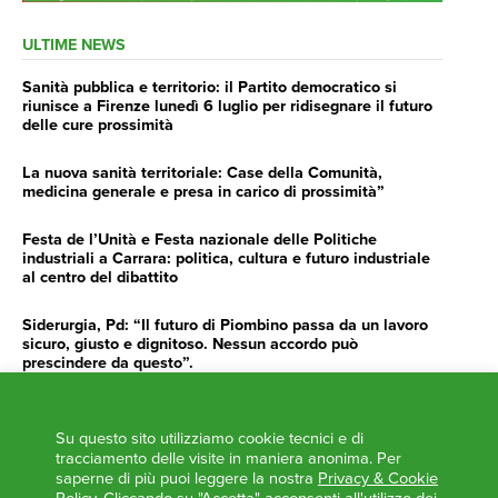
ULTIME NEWS
Sanità pubblica e territorio: il Partito democratico si
riunisce a Firenze lunedì 6 luglio per ridisegnare il futuro
delle cure prossimità
La nuova sanità territoriale: Case della Comunità,
medicina generale e presa in carico di prossimità”
Festa de l’Unità e Festa nazionale delle Politiche
industriali a Carrara: politica, cultura e futuro industriale
al centro del dibattito
Siderurgia, Pd: “Il futuro di Piombino passa da un lavoro
sicuro, giusto e dignitoso. Nessun accordo può
prescindere da questo”.
Siderurgia, Fossi, Giannoni Gentilini, Cento (Pd): “Servono
impegno e determinazione delle istituzioni”
Su questo sito utilizziamo cookie tecnici e di
tracciamento delle visite in maniera anonima. Per
AGENDA
saperne di più puoi leggere la nostra
Privacy & Cookie
Policy
. Cliccando su "Accetta" acconsenti all'utilizzo dei