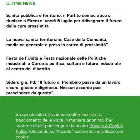
ULTIME NEWS
Sanità pubblica e territorio: il Partito democratico si
riunisce a Firenze lunedì 6 luglio per ridisegnare il futuro
delle cure prossimità
La nuova sanità territoriale: Case della Comunità,
medicina generale e presa in carico di prossimità”
Festa de l’Unità e Festa nazionale delle Politiche
industriali a Carrara: politica, cultura e futuro industriale
al centro del dibattito
Siderurgia, Pd: “Il futuro di Piombino passa da un lavoro
sicuro, giusto e dignitoso. Nessun accordo può
prescindere da questo”.
Siderurgia, Fossi, Giannoni Gentilini, Cento (Pd): “Servono
impegno e determinazione delle istituzioni”
Su questo sito utilizziamo cookie tecnici e di
tracciamento delle visite in maniera anonima. Per
AGENDA
saperne di più puoi leggere la nostra
Privacy & Cookie
Policy
. Cliccando su "Accetta" acconsenti all'utilizzo dei
‘ANCORA UNA VOLTA LA TOSCANA TRACCIA LA
cookie.