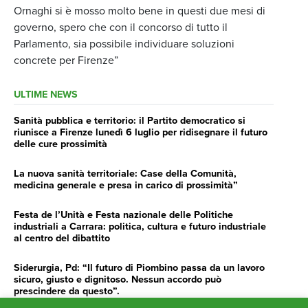
Ornaghi si è mosso molto bene in questi due mesi di
governo, spero che con il concorso di tutto il
Parlamento, sia possibile individuare soluzioni
concrete per Firenze”
ULTIME NEWS
Sanità pubblica e territorio: il Partito democratico si
riunisce a Firenze lunedì 6 luglio per ridisegnare il futuro
delle cure prossimità
La nuova sanità territoriale: Case della Comunità,
medicina generale e presa in carico di prossimità”
Festa de l’Unità e Festa nazionale delle Politiche
industriali a Carrara: politica, cultura e futuro industriale
al centro del dibattito
Siderurgia, Pd: “Il futuro di Piombino passa da un lavoro
sicuro, giusto e dignitoso. Nessun accordo può
prescindere da questo”.