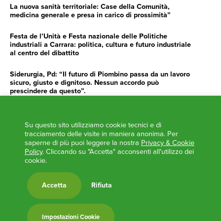
La nuova sanità territoriale: Case della Comunità,
medicina generale e presa in carico di prossimità”
Festa de l’Unità e Festa nazionale delle Politiche
industriali a Carrara: politica, cultura e futuro industriale
al centro del dibattito
Siderurgia, Pd: “Il futuro di Piombino passa da un lavoro
sicuro, giusto e dignitoso. Nessun accordo può
prescindere da questo”.
Siderurgia, Fossi, Giannoni Gentilini, Cento (Pd): “Servono
impegno e determinazione delle istituzioni”
Su questo sito utilizziamo cookie tecnici e di
tracciamento delle visite in maniera anonima. Per
AGENDA
saperne di più puoi leggere la nostra
Privacy & Cookie
Policy
. Cliccando su "Accetta" acconsenti all'utilizzo dei
cookie.
‘ANCORA UNA VOLTA LA TOSCANA TRACCIA LA
ROTTA’
L’ITALIA BOCCIATA DALL’UE
Accetta
Rifiuta
Feste Unità in Toscana 2024
Zone Logistiche Semplificate – Un’occasione da cogliere
Impostazioni Cookie
Europa in Circolo. Venerdì primo incontro del Pd a