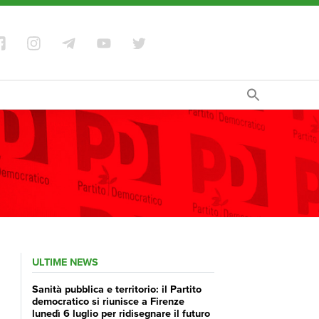
ULTIME NEWS
Sanità pubblica e territorio: il Partito
democratico si riunisce a Firenze
lunedì 6 luglio per ridisegnare il futuro