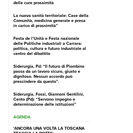
delle cure prossimità
La nuova sanità territoriale: Case della
Comunità, medicina generale e presa
in carico di prossimità”
Festa de l’Unità e Festa nazionale
delle Politiche industriali a Carrara:
politica, cultura e futuro industriale al
centro del dibattito
Siderurgia, Pd: “Il futuro di Piombino
passa da un lavoro sicuro, giusto e
dignitoso. Nessun accordo può
prescindere da questo”.
Siderurgia, Fossi, Giannoni Gentilini,
Cento (Pd): “Servono impegno e
determinazione delle istituzioni”
AGENDA
‘ANCORA UNA VOLTA LA TOSCANA