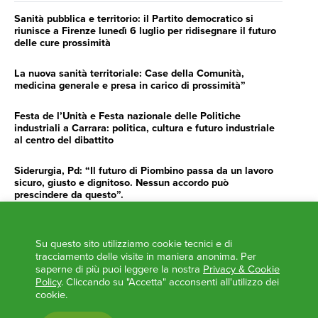
Sanità pubblica e territorio: il Partito democratico si
riunisce a Firenze lunedì 6 luglio per ridisegnare il futuro
delle cure prossimità
La nuova sanità territoriale: Case della Comunità,
medicina generale e presa in carico di prossimità”
Festa de l’Unità e Festa nazionale delle Politiche
industriali a Carrara: politica, cultura e futuro industriale
al centro del dibattito
Siderurgia, Pd: “Il futuro di Piombino passa da un lavoro
sicuro, giusto e dignitoso. Nessun accordo può
prescindere da questo”.
Siderurgia, Fossi, Giannoni Gentilini, Cento (Pd): “Servono
impegno e determinazione delle istituzioni”
Su questo sito utilizziamo cookie tecnici e di
tracciamento delle visite in maniera anonima. Per
AGENDA
saperne di più puoi leggere la nostra
Privacy & Cookie
Policy
. Cliccando su "Accetta" acconsenti all'utilizzo dei
‘ANCORA UNA VOLTA LA TOSCANA TRACCIA LA
cookie.
ROTTA’