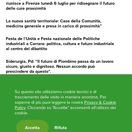
riunisce a Firenze lunedì 6 luglio per ridisegnare il futuro
delle cure prossimità
La nuova sanità territoriale: Case della Comunità,
medicina generale e presa in carico di prossimità”
Festa de l’Unità e Festa nazionale delle Politiche
industriali a Carrara: politica, cultura e futuro industriale
al centro del dibattito
Siderurgia, Pd: “Il futuro di Piombino passa da un lavoro
sicuro, giusto e dignitoso. Nessun accordo può
prescindere da questo”.
Siderurgia, Fossi, Giannoni Gentilini, Cento (Pd): “Servono
impegno e determinazione delle istituzioni”
Su questo sito utilizziamo cookie tecnici e di
tracciamento delle visite in maniera anonima. Per
AGENDA
saperne di più puoi leggere la nostra
Privacy & Cookie
Policy
. Cliccando su "Accetta" acconsenti all'utilizzo dei
‘ANCORA UNA VOLTA LA TOSCANA TRACCIA LA
cookie.
ROTTA’
L’ITALIA BOCCIATA DALL’UE
Accetta
Rifiuta