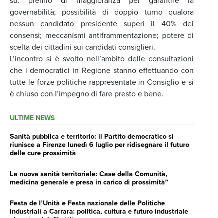
su: premio di maggioranza per garantire la
governabilità; possibilità di doppio turno qualora
nessun candidato presidente superi il 40% dei
consensi; meccanismi antiframmentazione; potere di
scelta dei cittadini sui candidati consiglieri.
L’incontro si è svolto nell’ambito delle consultazioni
che i democratici in Regione stanno effettuando con
tutte le forze politiche rappresentate in Consiglio e si
è chiuso con l’impegno di fare presto e bene.
ULTIME NEWS
Sanità pubblica e territorio: il Partito democratico si
riunisce a Firenze lunedì 6 luglio per ridisegnare il futuro
delle cure prossimità
La nuova sanità territoriale: Case della Comunità,
medicina generale e presa in carico di prossimità”
Festa de l’Unità e Festa nazionale delle Politiche
industriali a Carrara: politica, cultura e futuro industriale