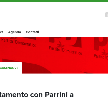
ws
Agenda
Contatti
A CASENUOVE
tamento con Parrini a