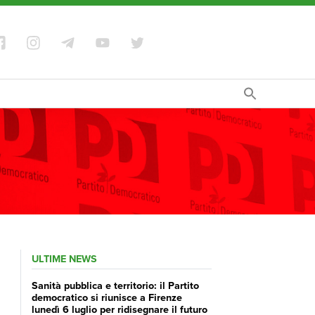
ULTIME NEWS
Sanità pubblica e territorio: il Partito
democratico si riunisce a Firenze
lunedì 6 luglio per ridisegnare il futuro