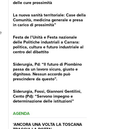
delle cure prossimità
La nuova sanità territoriale: Case della
Comunità, medicina generale e presa
in carico di prossimità”
e
Festa de l’Unità e Festa nazionale
delle Politiche industriali a Carrara:
politica, cultura e futuro industriale al
centro del dibattito
Siderurgia, Pd: “Il futuro di Piombino
passa da un lavoro sicuro, giusto e
dignitoso. Nessun accordo può
prescindere da questo”.
Siderurgia, Fossi, Giannoni Gentilini,
Cento (Pd): “Servono impegno e
determinazione delle istituzioni”
AGENDA
‘ANCORA UNA VOLTA LA TOSCANA