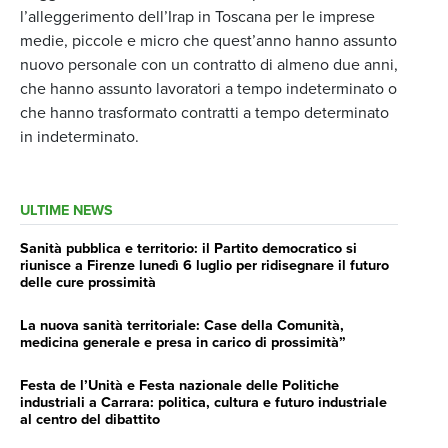
l’alleggerimento dell’Irap in Toscana per le imprese
medie, piccole e micro che quest’anno hanno assunto
nuovo personale con un contratto di almeno due anni,
che hanno assunto lavoratori a tempo indeterminato o
che hanno trasformato contratti a tempo determinato
in indeterminato.
ULTIME NEWS
Sanità pubblica e territorio: il Partito democratico si
riunisce a Firenze lunedì 6 luglio per ridisegnare il futuro
delle cure prossimità
La nuova sanità territoriale: Case della Comunità,
medicina generale e presa in carico di prossimità”
Festa de l’Unità e Festa nazionale delle Politiche
industriali a Carrara: politica, cultura e futuro industriale
al centro del dibattito