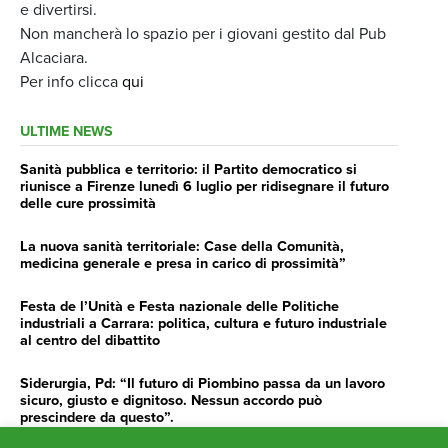
e divertirsi.
Non mancherà lo spazio per i giovani gestito dal Pub
Alcaciara.
Per info clicca
qui
ULTIME NEWS
Sanità pubblica e territorio: il Partito democratico si
riunisce a Firenze lunedì 6 luglio per ridisegnare il futuro
delle cure prossimità
La nuova sanità territoriale: Case della Comunità,
medicina generale e presa in carico di prossimità”
Festa de l’Unità e Festa nazionale delle Politiche
industriali a Carrara: politica, cultura e futuro industriale
al centro del dibattito
Siderurgia, Pd: “Il futuro di Piombino passa da un lavoro
sicuro, giusto e dignitoso. Nessun accordo può
prescindere da questo”.