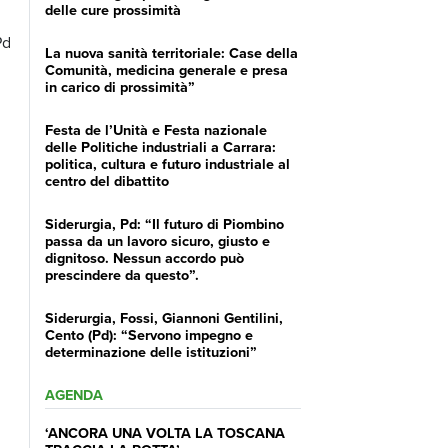
delle cure prossimità
Pd
La nuova sanità territoriale: Case della
Comunità, medicina generale e presa
in carico di prossimità”
Festa de l’Unità e Festa nazionale
delle Politiche industriali a Carrara:
politica, cultura e futuro industriale al
centro del dibattito
Siderurgia, Pd: “Il futuro di Piombino
passa da un lavoro sicuro, giusto e
dignitoso. Nessun accordo può
prescindere da questo”.
Siderurgia, Fossi, Giannoni Gentilini,
Cento (Pd): “Servono impegno e
determinazione delle istituzioni”
AGENDA
‘ANCORA UNA VOLTA LA TOSCANA