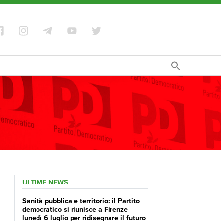
ULTIME NEWS
Sanità pubblica e territorio: il Partito
democratico si riunisce a Firenze
lunedì 6 luglio per ridisegnare il futuro