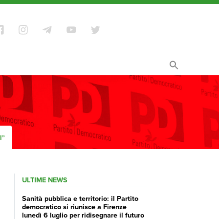
I”
ULTIME NEWS
Sanità pubblica e territorio: il Partito
democratico si riunisce a Firenze
lunedì 6 luglio per ridisegnare il futuro