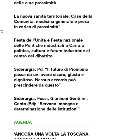
delle cure prossimità
La nuova sanità territoriale: Case della
Comunità, medicina generale e presa
in carico di prossimità”
re
Festa de l’Unità e Festa nazionale
delle Politiche industriali a Carrara:
politica, cultura e futuro industriale al
centro del dibattito
Siderurgia, Pd: “Il futuro di Piombino
passa da un lavoro sicuro, giusto e
dignitoso. Nessun accordo può
prescindere da questo”.
Siderurgia, Fossi, Giannoni Gentilini,
Cento (Pd): “Servono impegno e
determinazione delle istituzioni”
AGENDA
‘ANCORA UNA VOLTA LA TOSCANA