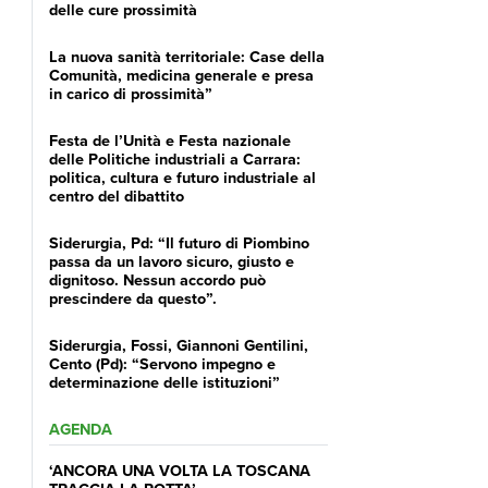
delle cure prossimità
La nuova sanità territoriale: Case della
Comunità, medicina generale e presa
in carico di prossimità”
Festa de l’Unità e Festa nazionale
delle Politiche industriali a Carrara:
politica, cultura e futuro industriale al
centro del dibattito
Siderurgia, Pd: “Il futuro di Piombino
passa da un lavoro sicuro, giusto e
dignitoso. Nessun accordo può
prescindere da questo”.
Siderurgia, Fossi, Giannoni Gentilini,
Cento (Pd): “Servono impegno e
determinazione delle istituzioni”
AGENDA
‘ANCORA UNA VOLTA LA TOSCANA