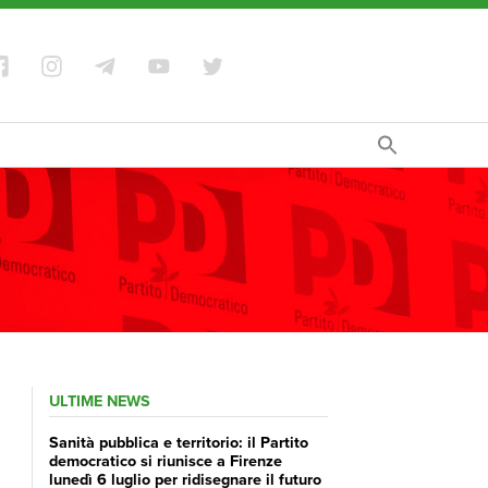
ULTIME NEWS
Sanità pubblica e territorio: il Partito
democratico si riunisce a Firenze
lunedì 6 luglio per ridisegnare il futuro