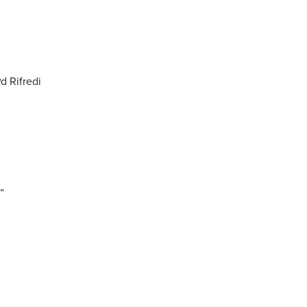
Pd Rifredi
”