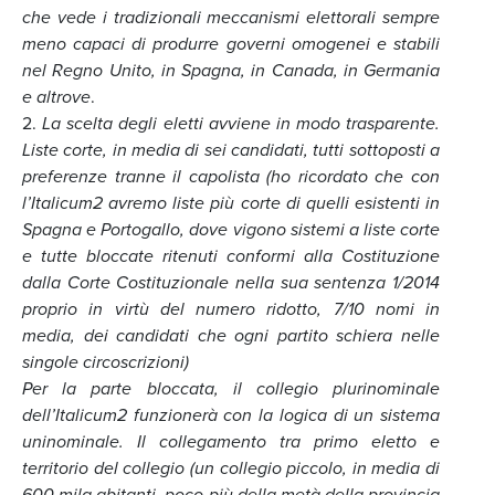
che vede i tradizionali meccanismi elettorali sempre
meno capaci di produrre governi omogenei e stabili
nel Regno Unito, in Spagna, in Canada, in Germania
e altrove
.
2.
La scelta degli eletti avviene in modo trasparente.
Liste corte, in media di sei candidati, tutti sottoposti a
preferenze tranne il capolista (ho ricordato che con
l’Italicum2 avremo liste più corte di quelli esistenti in
Spagna e Portogallo, dove vigono sistemi a liste corte
e tutte bloccate ritenuti conformi alla Costituzione
dalla Corte Costituzionale nella sua sentenza 1/2014
proprio in virtù del numero ridotto, 7/10 nomi in
media, dei candidati che ogni partito schiera nelle
singole circoscrizioni)
Per la parte bloccata, il collegio plurinominale
dell’Italicum2 funzionerà con la logica di un sistema
uninominale. Il collegamento tra primo eletto e
territorio del collegio (un collegio piccolo, in media di
600 mila abitanti, poco più della metà della provincia