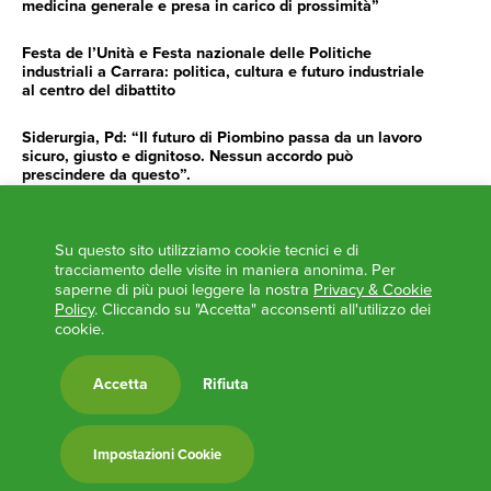
medicina generale e presa in carico di prossimità”
Festa de l’Unità e Festa nazionale delle Politiche
industriali a Carrara: politica, cultura e futuro industriale
al centro del dibattito
Siderurgia, Pd: “Il futuro di Piombino passa da un lavoro
sicuro, giusto e dignitoso. Nessun accordo può
prescindere da questo”.
Siderurgia, Fossi, Giannoni Gentilini, Cento (Pd): “Servono
impegno e determinazione delle istituzioni”
Su questo sito utilizziamo cookie tecnici e di
tracciamento delle visite in maniera anonima. Per
AGENDA
saperne di più puoi leggere la nostra
Privacy & Cookie
Policy
. Cliccando su "Accetta" acconsenti all'utilizzo dei
‘ANCORA UNA VOLTA LA TOSCANA TRACCIA LA
cookie.
ROTTA’
L’ITALIA BOCCIATA DALL’UE
Accetta
Rifiuta
Feste Unità in Toscana 2024
Zone Logistiche Semplificate – Un’occasione da cogliere
Impostazioni Cookie
Europa in Circolo. Venerdì primo incontro del Pd a
Viareggio