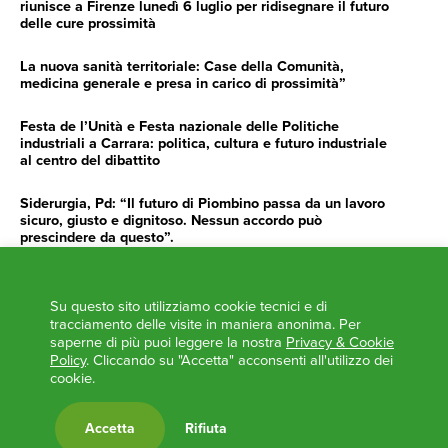
riunisce a Firenze lunedì 6 luglio per ridisegnare il futuro
delle cure prossimità
La nuova sanità territoriale: Case della Comunità,
medicina generale e presa in carico di prossimità”
Festa de l’Unità e Festa nazionale delle Politiche
industriali a Carrara: politica, cultura e futuro industriale
al centro del dibattito
Siderurgia, Pd: “Il futuro di Piombino passa da un lavoro
sicuro, giusto e dignitoso. Nessun accordo può
prescindere da questo”.
Siderurgia, Fossi, Giannoni Gentilini, Cento (Pd): “Servono
impegno e determinazione delle istituzioni”
Su questo sito utilizziamo cookie tecnici e di
tracciamento delle visite in maniera anonima. Per
AGENDA
saperne di più puoi leggere la nostra
Privacy & Cookie
Policy
. Cliccando su "Accetta" acconsenti all'utilizzo dei
‘ANCORA UNA VOLTA LA TOSCANA TRACCIA LA
cookie.
ROTTA’
L’ITALIA BOCCIATA DALL’UE
Accetta
Rifiuta
Feste Unità in Toscana 2024