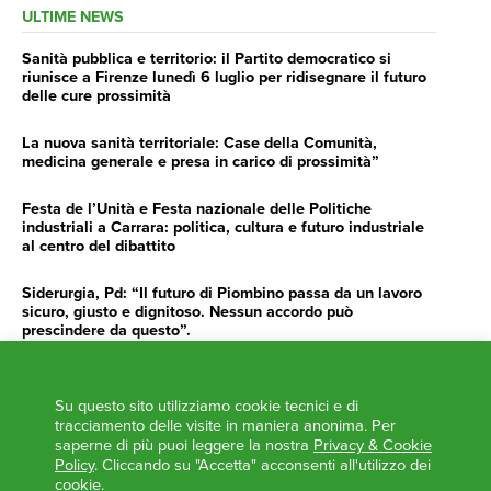
ULTIME NEWS
Sanità pubblica e territorio: il Partito democratico si
riunisce a Firenze lunedì 6 luglio per ridisegnare il futuro
delle cure prossimità
La nuova sanità territoriale: Case della Comunità,
medicina generale e presa in carico di prossimità”
Festa de l’Unità e Festa nazionale delle Politiche
industriali a Carrara: politica, cultura e futuro industriale
al centro del dibattito
Siderurgia, Pd: “Il futuro di Piombino passa da un lavoro
sicuro, giusto e dignitoso. Nessun accordo può
prescindere da questo”.
Siderurgia, Fossi, Giannoni Gentilini, Cento (Pd): “Servono
impegno e determinazione delle istituzioni”
Su questo sito utilizziamo cookie tecnici e di
tracciamento delle visite in maniera anonima. Per
AGENDA
saperne di più puoi leggere la nostra
Privacy & Cookie
Policy
. Cliccando su "Accetta" acconsenti all'utilizzo dei
‘ANCORA UNA VOLTA LA TOSCANA TRACCIA LA
cookie.