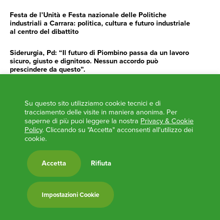
Festa de l’Unità e Festa nazionale delle Politiche
industriali a Carrara: politica, cultura e futuro industriale
al centro del dibattito
Siderurgia, Pd: “Il futuro di Piombino passa da un lavoro
sicuro, giusto e dignitoso. Nessun accordo può
prescindere da questo”.
Siderurgia, Fossi, Giannoni Gentilini, Cento (Pd): “Servono
impegno e determinazione delle istituzioni”
Su questo sito utilizziamo cookie tecnici e di
tracciamento delle visite in maniera anonima. Per
AGENDA
saperne di più puoi leggere la nostra
Privacy & Cookie
Policy
. Cliccando su "Accetta" acconsenti all'utilizzo dei
‘ANCORA UNA VOLTA LA TOSCANA TRACCIA LA
cookie.
ROTTA’
L’ITALIA BOCCIATA DALL’UE
Accetta
Rifiuta
Feste Unità in Toscana 2024
Zone Logistiche Semplificate – Un’occasione da cogliere
Impostazioni Cookie
Europa in Circolo. Venerdì primo incontro del Pd a
Viareggio