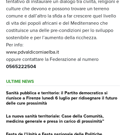
tentativo di instaurare un dialogo tra civiltà, religioni e
culture che devono e possono trovare un terreno
comune e dall’altro la sfida a far crescere quel livello
di vita dei popoli africani e del Mediterraneo che
costituisce una delle pre-condizioni per lo sviluppo
sostenibile e per l’aumento della ricchezza.
Per info:
www.pdvaldicorniaelba.it
oppure contattare la Federazione al numero
0565222504
ULTIME NEWS
Sanità pubblica e territorio: il Partito democratico si
riunisce a Firenze lunedì 6 luglio per ridisegnare il futuro
delle cure prossimità
La nuova sanità territoriale: Case della Comunità,
medicina generale e presa in carico di prossimità”
Festa de l’Unità e Festa nazionale delle Politiche