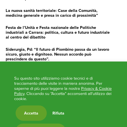
La nuova sanità territoriale: Case della Comunità,
medicina generale e presa in carico di prossimità”
Festa de l’Unità e Festa nazionale delle Politiche
industriali a Carrara: politica, cultura e futuro industriale
al centro del dibattito
Siderurgia, Pd: “Il futuro di Piombino passa da un lavoro
sicuro, giusto e dignitoso. Nessun accordo può
prescindere da questo”.
Siderurgia, Fossi, Giannoni Gentilini, Cento (Pd): “Servono
impegno e determinazione delle istituzioni”
Su questo sito utilizziamo cookie tecnici e di
tracciamento delle visite in maniera anonima. Per
AGENDA
saperne di più puoi leggere la nostra
Privacy & Cookie
Policy
. Cliccando su "Accetta" acconsenti all'utilizzo dei
cookie.
‘ANCORA UNA VOLTA LA TOSCANA TRACCIA LA
ROTTA’
L’ITALIA BOCCIATA DALL’UE
Accetta
Rifiuta
Feste Unità in Toscana 2024
Zone Logistiche Semplificate – Un’occasione da cogliere