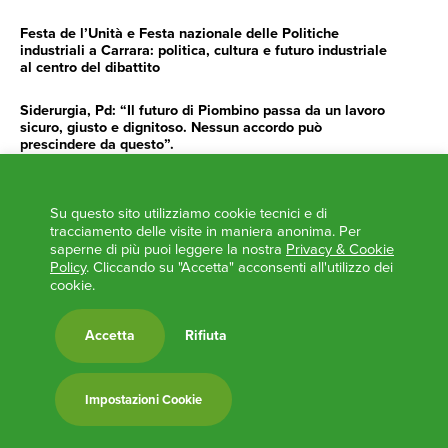
Festa de l’Unità e Festa nazionale delle Politiche
industriali a Carrara: politica, cultura e futuro industriale
al centro del dibattito
Siderurgia, Pd: “Il futuro di Piombino passa da un lavoro
sicuro, giusto e dignitoso. Nessun accordo può
prescindere da questo”.
Siderurgia, Fossi, Giannoni Gentilini, Cento (Pd): “Servono
impegno e determinazione delle istituzioni”
Su questo sito utilizziamo cookie tecnici e di
tracciamento delle visite in maniera anonima. Per
AGENDA
saperne di più puoi leggere la nostra
Privacy & Cookie
Policy
. Cliccando su "Accetta" acconsenti all'utilizzo dei
cookie.
‘ANCORA UNA VOLTA LA TOSCANA TRACCIA LA
ROTTA’
L’ITALIA BOCCIATA DALL’UE
Accetta
Rifiuta
Feste Unità in Toscana 2024
Zone Logistiche Semplificate – Un’occasione da cogliere
Impostazioni Cookie
Europa in Circolo. Venerdì primo incontro del Pd a
Viareggio