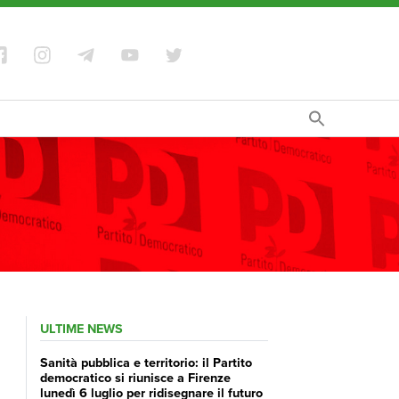
ULTIME NEWS
Sanità pubblica e territorio: il Partito
democratico si riunisce a Firenze
lunedì 6 luglio per ridisegnare il futuro