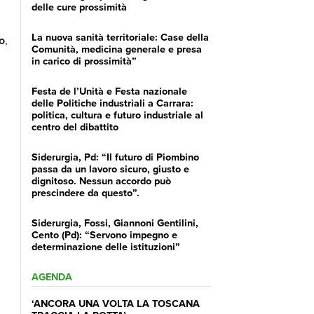
delle cure prossimità
La nuova sanità territoriale: Case della
io
,
Comunità, medicina generale e presa
in carico di prossimità”
Festa de l’Unità e Festa nazionale
delle Politiche industriali a Carrara:
politica, cultura e futuro industriale al
centro del dibattito
Siderurgia, Pd: “Il futuro di Piombino
passa da un lavoro sicuro, giusto e
dignitoso. Nessun accordo può
prescindere da questo”.
Siderurgia, Fossi, Giannoni Gentilini,
Cento (Pd): “Servono impegno e
determinazione delle istituzioni”
AGENDA
‘ANCORA UNA VOLTA LA TOSCANA