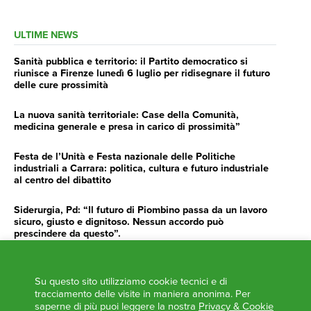
ULTIME NEWS
Sanità pubblica e territorio: il Partito democratico si
riunisce a Firenze lunedì 6 luglio per ridisegnare il futuro
delle cure prossimità
La nuova sanità territoriale: Case della Comunità,
medicina generale e presa in carico di prossimità”
Festa de l’Unità e Festa nazionale delle Politiche
industriali a Carrara: politica, cultura e futuro industriale
al centro del dibattito
Siderurgia, Pd: “Il futuro di Piombino passa da un lavoro
sicuro, giusto e dignitoso. Nessun accordo può
prescindere da questo”.
Siderurgia, Fossi, Giannoni Gentilini, Cento (Pd): “Servono
impegno e determinazione delle istituzioni”
Su questo sito utilizziamo cookie tecnici e di
tracciamento delle visite in maniera anonima. Per
AGENDA
saperne di più puoi leggere la nostra
Privacy & Cookie