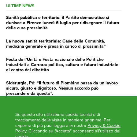
ULTIME NEWS
Sanità pubblica e territorio: il Partito democratico si
riunisce a Firenze lunedì 6 luglio per ridisegnare il futuro
delle cure prossimità
La nuova sanità territoriale: Case della Comunità,
medicina generale e presa in carico di prossimità”
Festa de l’Unità e Festa nazionale delle Politiche
industriali a Carrara: politica, cultura e futuro industriale
al centro del dibattito
Siderurgia, Pd: “Il futuro di Piombino passa da un lavoro
sicuro, giusto e dignitoso. Nessun accordo può
prescindere da questo”.
Siderurgia, Fossi, Giannoni Gentilini, Cento (Pd): “Servono
impegno e determinazione delle istituzioni”
Su questo sito utilizziamo cookie tecnici e di
tracciamento delle visite in maniera anonima. Per
AGENDA
saperne di più puoi leggere la nostra
Privacy & Cookie
Policy
. Cliccando su "Accetta" acconsenti all'utilizzo dei
‘ANCORA UNA VOLTA LA TOSCANA TRACCIA LA
cookie.